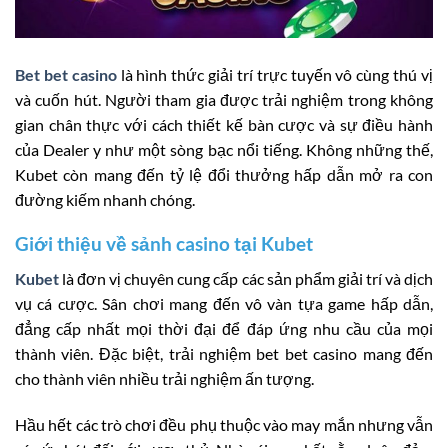
Bet bet casino
là hình thức giải trí trực tuyến vô cùng thú vị
và cuốn hút. Người tham gia được trải nghiệm trong không
gian chân thực với cách thiết kế bàn cược và sự điều hành
của Dealer y như một sòng bạc nổi tiếng. Không những thế,
Kubet còn mang đến tỷ lệ đổi thưởng hấp dẫn mở ra con
đường kiếm nhanh chóng.
Giới thiệu về sảnh casino tại Kubet
Kubet
là đơn vị chuyên cung cấp các sản phẩm giải trí và dịch
vụ cá cược. Sân chơi mang đến vô vàn tựa game hấp dẫn,
đẳng cấp nhất mọi thời đại để đáp ứng nhu cầu của mọi
thành viên. Đặc biệt, trải nghiệm bet bet casino mang đến
cho thành viên nhiều trải nghiệm ấn tượng.
Hầu hết các trò chơi đều phụ thuộc vào may mắn nhưng vẫn