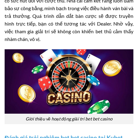
có sức hút đối với cược thủ. Nhà cái cam kết rằng luôn đảm
bảo sự công bằng, minh bạch trong việc điều hành ván bài và
trả thưởng. Quá trình dẫn dắt bàn cược sẽ được truyền
hình trực tiếp, bạn có thể tương tác với Dealer. Nhờ vậy,
việc tham gia giải trí sẽ không còn khiến bet thủ cảm thấy
nhàm chán, vô vị.
Giới thiệu về hoạt động giải trí bet bet casino
Đánh giá trải nghiệm bet bet casino tại Kubet