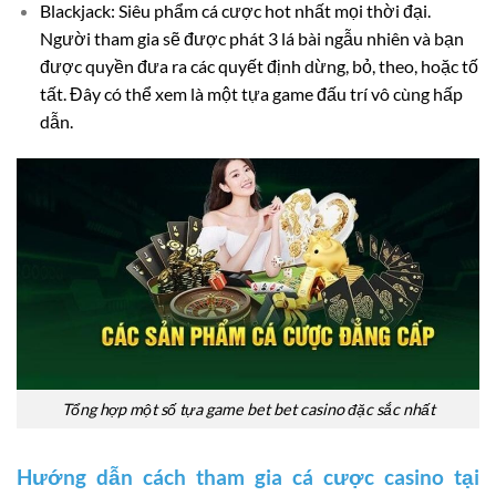
Blackjack: Siêu phẩm cá cược hot nhất mọi thời đại.
Người tham gia sẽ được phát 3 lá bài ngẫu nhiên và bạn
được quyền đưa ra các quyết định dừng, bỏ, theo, hoặc tố
tất. Đây có thể xem là một tựa game đấu trí vô cùng hấp
dẫn.
Tổng hợp một số tựa game bet bet casino đặc sắc nhất
Hướng dẫn cách tham gia cá cược casino tại