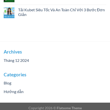
Tải Kubet Siêu Tốc Và An Toàn Chỉ Với 3 Bước Đơn
Giản
Archives
Tháng 12 2024
Categories
Blog
Hướng dẫn
Copyright 2026 ©
Flatsome Theme