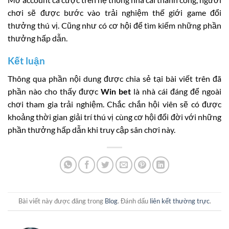
chơi sẽ được bước vào trải nghiệm thế giới game đổi
thưởng thú vị. Cũng như có cơ hội để tìm kiếm những phần
thưởng hấp dẫn.
Kết luận
Thông qua phần nội dung được chia sẻ tại bài viết trên đã
phần nào cho thấy được
Win bet
là nhà cái đáng để ngoài
chơi tham gia trải nghiệm. Chắc chắn hội viên sẽ có được
khoảng thời gian giải trí thú vị cùng cơ hội đổi đời với những
phần thưởng hấp dẫn khi truy cập sân chơi này.
Bài viết này được đăng trong
Blog
. Đánh dấu
liên kết thường trực
.