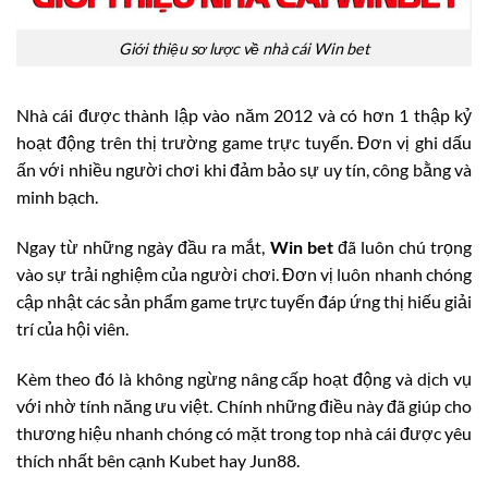
Giới thiệu sơ lược về nhà cái Win bet
Nhà cái được thành lập vào năm 2012 và có hơn 1 thập kỷ
hoạt động trên thị trường game trực tuyến. Đơn vị ghi dấu
ấn với nhiều người chơi khi đảm bảo sự uy tín, công bằng và
minh bạch.
Ngay từ những ngày đầu ra mắt,
Win bet
đã luôn chú trọng
vào sự trải nghiệm của người chơi. Đơn vị luôn nhanh chóng
cập nhật các sản phẩm game trực tuyến đáp ứng thị hiếu giải
trí của hội viên.
Kèm theo đó là không ngừng nâng cấp hoạt động và dịch vụ
với nhờ tính năng ưu việt. Chính những điều này đã giúp cho
thương hiệu nhanh chóng có mặt trong top nhà cái được yêu
thích nhất bên cạnh Kubet hay Jun88.