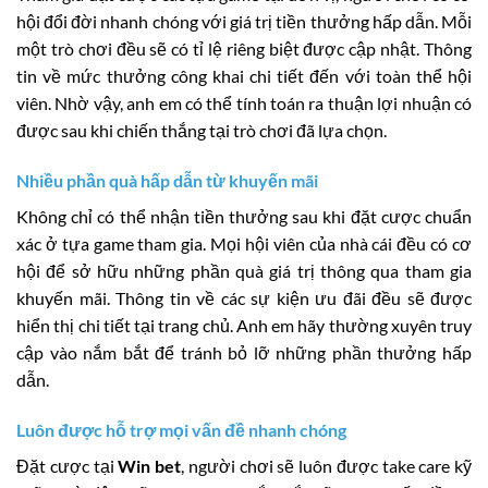
hội đổi đời nhanh chóng với giá trị tiền thưởng hấp dẫn. Mỗi
một trò chơi đều sẽ có tỉ lệ riêng biệt được cập nhật. Thông
tin về mức thưởng công khai chi tiết đến với toàn thể hội
viên. Nhờ vậy, anh em có thể tính toán ra thuận lợi nhuận có
được sau khi chiến thắng tại trò chơi đã lựa chọn.
Nhiều phần quà hấp dẫn từ khuyến mãi
Không chỉ có thể nhận tiền thưởng sau khi đặt cược chuẩn
xác ở tựa game tham gia. Mọi hội viên của nhà cái đều có cơ
hội để sở hữu những phần quà giá trị thông qua tham gia
khuyến mãi. Thông tin về các sự kiện ưu đãi đều sẽ được
hiển thị chi tiết tại trang chủ. Anh em hãy thường xuyên truy
cập vào nắm bắt để tránh bỏ lỡ những phần thưởng hấp
dẫn.
Luôn được hỗ trợ mọi vấn đề nhanh chóng
Đặt cược tại
Win bet
, người chơi sẽ luôn được take care kỹ