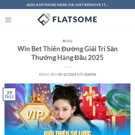
Bỏ
ADD ANYTHING HERE OR JUST REMOVE IT...
qua
nội
dung
BLOG
Win Bet Thiên Đường Giải Trí Săn
Thưởng Hàng Đầu 2025
ĐĂNG VÀO
29/12/2024
BỞI
ADMIN
29
Th12